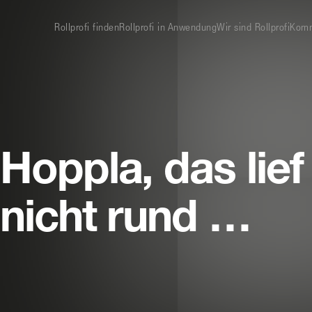
Rollprofi finden
Rollprofi in Anwendung
Wir sind Rollprofi
Komm
Rollprofi
Hoppla, das lief
nicht rund …