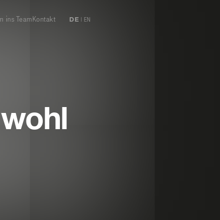
 ins Team
Kontakt
DE
|
EN
 wohl