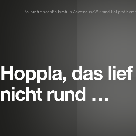
Rollprofi finden
Rollprofi in Anwendung
Wir sind Rollprofi
Komm
Rollprofi
Hoppla, das lief
nicht rund …