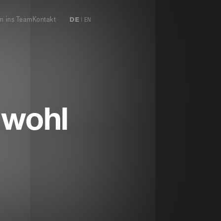
 ins Team
Kontakt
DE
|
EN
 wohl